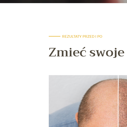
REZULTATY PRZED I PO
Zmieć swoje 
zabieg, to uważam, że
głbym zrobić. Zabieg był
 profesjonalnych
ię goiła, a ilość