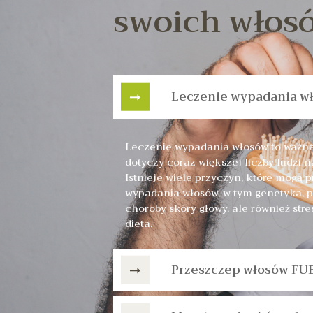
swoich włos
Leczenie wypadania w
Leczenie wypadania włosów to ważna
dotyczy coraz większej liczby ludzi n
Istnieje wiele przyczyn, które mogą 
wypadania włosów, w tym genetyka, 
choroby skóry głowy, ale również str
dieta.
Przeszczep włosów FU