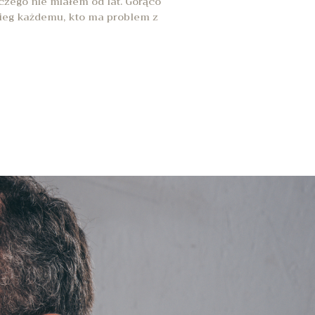
 czego nie miałem od lat. Gorąco
ieg każdemu, kto ma problem z