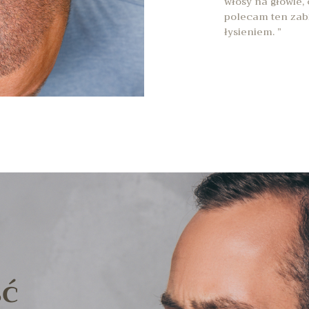
włosy na głowie,
polecam ten zab
łysieniem. ”
ść