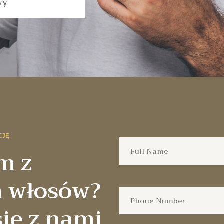
wy
JĘ.
m z
 włosów?
ię z nami