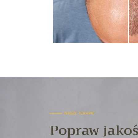
 bardzo dokładnie
ałe i jestem bardzo
NASZE TERAPIE
Popraw jako