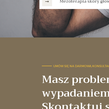
Mezoterapia skóry gło
UMÓW SIĘ NA DARMOWĄ KONSULTAC
Masz proble
wypadaniem
Skontaktuj s