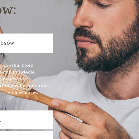
ów:
łosów
 kwestia, która
a całym świecie.
prowadzić do
problemy hormonalne,
es czy niewłaściwa
E