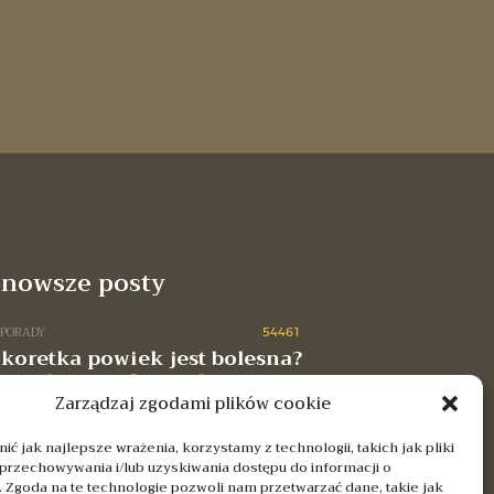
jnowsze posty
 PORADY
54461
 koretka powiek jest bolesna?
 przebiega rekonwalescencja
zabiegu?
Zarządzaj zgodami plików cookie
ć jak najlepsze wrażenia, korzystamy z technologii, takich jak pliki
NASZE PORADY
5739
 przechowywania i/lub uzyskiwania dostępu do informacji o
Mezoterapia skóry
. Zgoda na te technologie pozwoli nam przetwarzać dane, takie jak