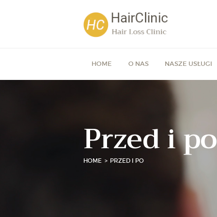
HOME
O NAS
NASZE USŁUGI
Przed i po
HOME
PRZED I PO