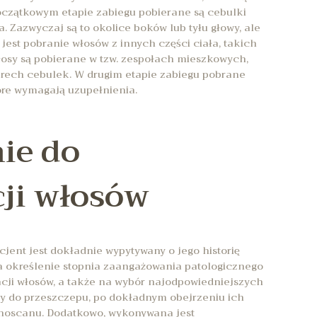
czątkowym etapie zabiegu pobierane są cebulki
. Zazwyczaj są to okolice boków lub tyłu głowy, ale
est pobranie włosów z innych części ciała, takich
Włosy są pobierane w tzw. zespołach mieszkowych,
erech cebulek. W drugim etapie zabiegu pobrane
óre wymagają uzupełnienia.
ie do
cji włosów
jent jest dokładnie wypytywany o jego historię
a określenie stopnia zaangażowania patologicznego
acji włosów, a także na wybór najodpowiedniejszych
sy do przeszczepu, po dokładnym obejrzeniu ich
choscanu. Dodatkowo, wykonywana jest